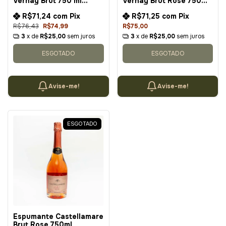
Vernay Brut 750 ml
Vernay Brut Rose 750ml
(EDIÇÃO LIMITADA)
(EDIÇÃO LIMITADA)
R$71,24
com
Pix
R$71,25
com
Pix
R$76,43
R$74,99
R$75,00
3
x de
R$25,00
sem juros
3
x de
R$25,00
sem juros
ESGOTADO
ESGOTADO
Avise-me!
Avise-me!
ESGOTADO
Espumante Castellamare
Brut Rose 750ml