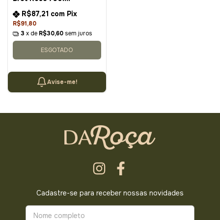
R$87,21
com
Pix
R$91,80
3
x de
R$30,60
sem juros
ESGOTADO
Avise-me!
Cadastre-se para receber nossas novidades