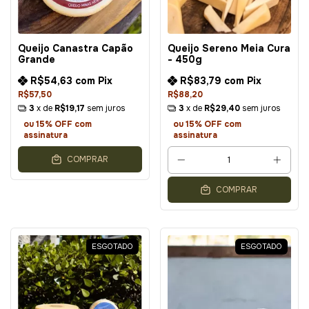
Queijo Canastra Capão
Queijo Sereno Meia Cura
Grande
- 450g
R$54,63
com
Pix
R$83,79
com
Pix
R$57,50
R$88,20
3
x de
R$19,17
sem juros
3
x de
R$29,40
sem juros
ou 15% OFF
com
ou 15% OFF
com
assinatura
assinatura
COMPRAR
COMPRAR
ESGOTADO
ESGOTADO