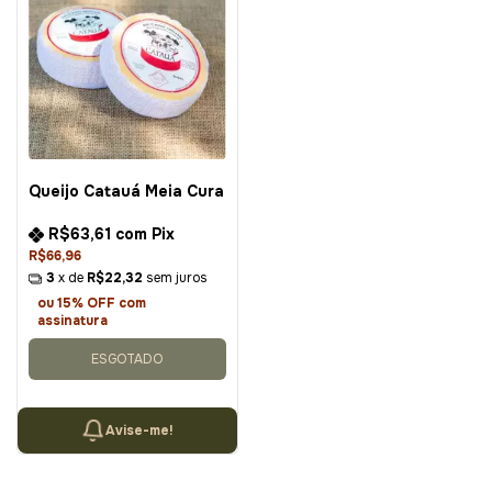
Queijo Catauá Meia Cura
R$63,61
com
Pix
R$66,96
3
x de
R$22,32
sem juros
ou 15% OFF
com
assinatura
ESGOTADO
Avise-me!