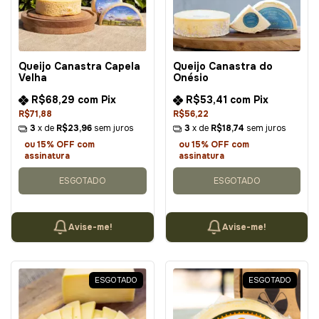
Queijo Canastra Capela
Queijo Canastra do
Velha
Onésio
R$68,29
com
Pix
R$53,41
com
Pix
R$71,88
R$56,22
3
x de
R$23,96
sem juros
3
x de
R$18,74
sem juros
ou 15% OFF
com
ou 15% OFF
com
assinatura
assinatura
ESGOTADO
ESGOTADO
Avise-me!
Avise-me!
ESGOTADO
ESGOTADO