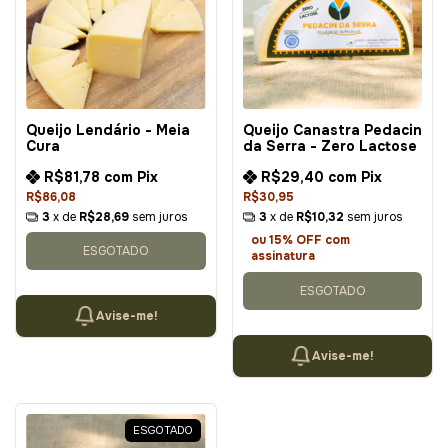
Queijo Lendário - Meia
Queijo Canastra Pedacin
Cura
da Serra - Zero Lactose
R$81,78
com
Pix
R$29,40
com
Pix
R$86,08
R$30,95
3
x de
R$28,69
sem juros
3
x de
R$10,32
sem juros
ou 15% OFF
com
ESGOTADO
assinatura
ESGOTADO
Avise-me!
Avise-me!
ESGOTADO