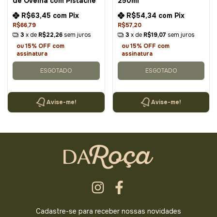
de Ovelha com Pistache
250ml
R$63,45
com
Pix
R$54,34
com
Pix
R$66,79
R$57,20
3
x de
R$22,26
sem juros
3
x de
R$19,07
sem juros
ou 15% OFF
com
ou 15% OFF
com
assinatura
assinatura
ESGOTADO
ESGOTADO
Avise-me!
Avise-me!
Cadastre-se para receber nossas novidades