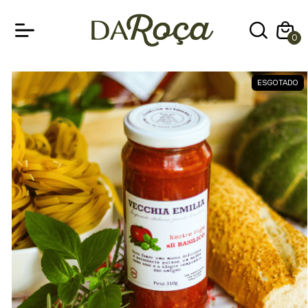
0
ESGOTADO