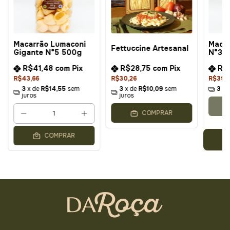
Macarrão Lumaconi
Macar
Fettuccine Artesanal
Gigante N°5 500g
N°3 
R$41,48
com
Pix
R$28,75
com
Pix
R$
R$43,66
R$30,26
R$39,
3
x de
R$14,55
sem
3
x de
R$10,09
sem
3
x 
juros
juros
COMPRAR
COMPRAR