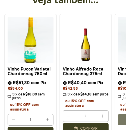
Veja também...
Vinho Pucon Varietal
Vinho Alfredo Roca
Vinho
Chardonnay 750ml
Chardonnay 375ml
Duoru
R$51,30
com
Pix
R$40,40
com
Pix
R$
R$54,00
R$42,53
R$105
3
x de
R$18,00
sem
3
x de
R$14,18
sem juros
3
x 
juros
juro
ou 15% OFF
com
ou 15% OFF
com
ou 1
assinatura
assinatura
assin
COMPRAR