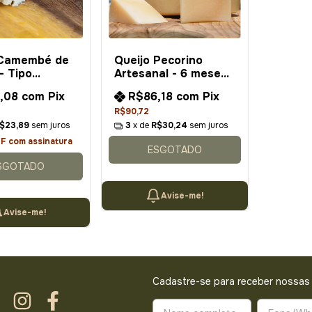
 Camembé de
Queijo Pecorino
- Tipo
Artesanal - 6 meses
bert
de Maturação
,08
com
Pix
R$86,18
com
Pix
R$90,72
$23,89
sem juros
3
x de
R$30,24
sem juros
FF
com assinatura
ESGOTADO
SGOTADO
Avise-me!
Avise-me!
Cadastre-se para receber nossas