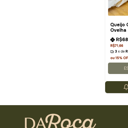
Queijo
Ovelha 
Camem
R$68
R$71,66
3
x de
R
ou 15% O
E