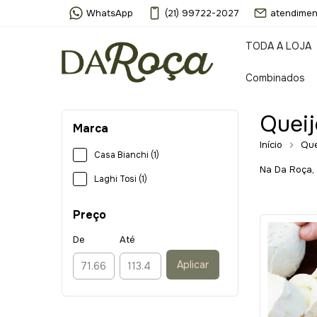
WhatsApp
(21) 99722-2027
atendimen
TODA A LOJA
Combinados
Queij
Marca
Início
Que
Casa Bianchi (1)
Na Da Roça, 
Laghi Tosi (1)
Preço
De
Até
Aplicar