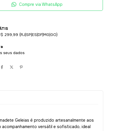
Compre via WhatsApp
ÁTIS
R$ 299,99 (RJ|SP|ES|DF|MG|GO)
ra
s seus dados
rnadete Geleias é produzido artesanalmente aos
 acompanhamento versátil e sofisticado, ideal