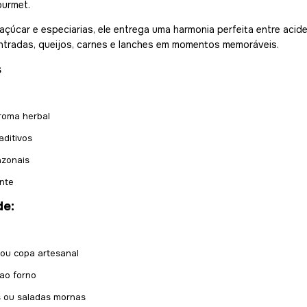
ourmet.
 açúcar e especiarias, ele entrega uma harmonia perfeita entre acid
entradas, queijos, carnes e lanches em momentos memoráveis.
s
roma herbal
ditivos
azonais
ante
de:
 ou copa artesanal
ao forno
s ou saladas mornas