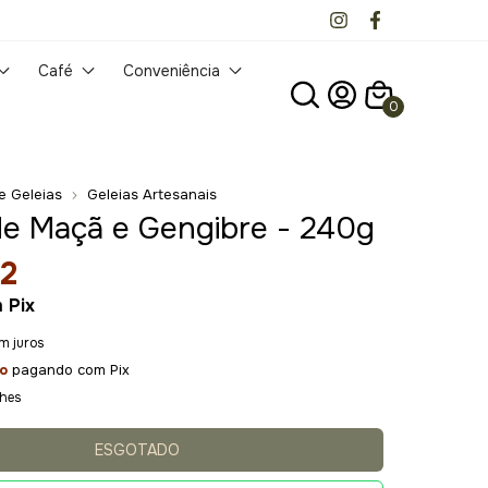
Café
Conveniência
0
e Geleias
Geleias Artesanais
de Maçã e Gengibre - 240g
2
m
Pix
m juros
o
pagando com Pix
lhes