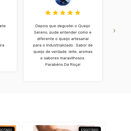
Bete
Depois que degustei o Queijo
A te
Sereno, pude entender como e
um Me
diferente o queijo artesanal
come
ira
para o Industrializado...Sabor de
queijo de verdade, leite, aromas
e sabores maravilhosos.
Parabéns Da Roça!
GOTADO
ESGOTADO