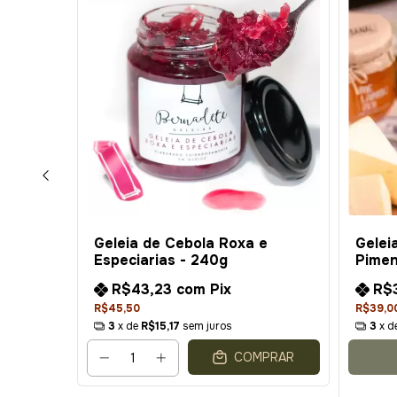
omate
Geleia de Cebola Roxa e
Gelei
Especiarias - 240g
Pime
R$43,23
com
Pix
R$
R$45,50
R$39,0
3
x de
R$15,17
sem juros
3
x d
COMPRAR