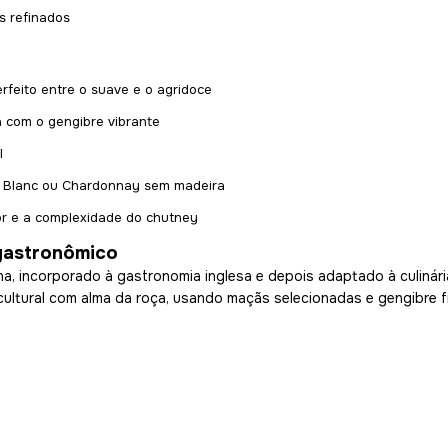
s refinados
rfeito entre o suave e o agridoce
a com o gengibre vibrante
l
n Blanc ou Chardonnay sem madeira
or e a complexidade do chutney
/gastronômico
 incorporado à gastronomia inglesa e depois adaptado à culinária 
ultural com alma da roça, usando maçãs selecionadas e gengibre f