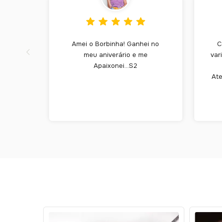
Amei o Borbinha! Ganhei no
C
meu aniverário e me
var
Apaixonei...S2
Ate
ESGOTADO