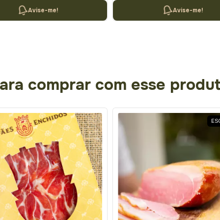
Avise-me!
Avise-me!
ara comprar com esse produ
ES