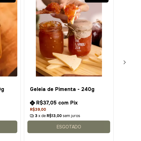
Geleia
0g
Geleia de Pimenta - 240g
com Ma
R$37,05
com
Pix
R$3
R$39,00
R$39,00
3
x de
R$13,00
sem juros
3
x de
ESGOTADO