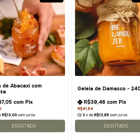
a de Abacaxi com
Geleia de Damasco - 24
nta
37,05
com
Pix
R$39,46
com
Pix
0
R$41,54
e
R$13,00
sem juros
3
x de
R$13,85
sem juros
ESGOTADO
ESGOTADO