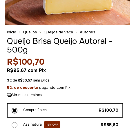
Início
Queijos
Queijos de Vaca
Autorais
Queijo Brisa Queijo Autoral -
500g
R$100,70
R$95,67
com
Pix
3
x de
R$33,57
sem juros
5% de desconto
pagando com Pix
Ver mais detalhes
Compra única
R$100,70
Assinatura
R$85,60
15
% OFF