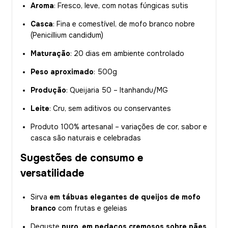
Aroma
: Fresco, leve, com notas fúngicas sutis
Casca
: Fina e comestível, de mofo branco nobre
(Penicillium candidum)
Maturação
: 20 dias em ambiente controlado
Peso aproximado
: 500g
Produção
: Queijaria 50 – Itanhandu/MG
Leite
: Cru, sem aditivos ou conservantes
Produto 100% artesanal – variações de cor, sabor e
casca são naturais e celebradas
Sugestões de consumo e
versatilidade
Sirva
em tábuas elegantes de queijos de mofo
branco
com frutas e geleias
Deguste
puro, em pedaços cremosos sobre pães