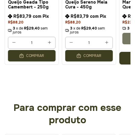
Queijo Geada Tipo
Queijo Sereno Meia
Mante
Camembert - 250g
Cura - 450g
Queij
R$83,79
com
Pix
R$83,79
com
Pix
R$
R$88,20
R$88,20
R$23,
3
x de
R$29,40
sem
3
x de
R$29,40
sem
3
x 
juros
juros
COMPRAR
COMPRAR
Para comprar com esse
produto