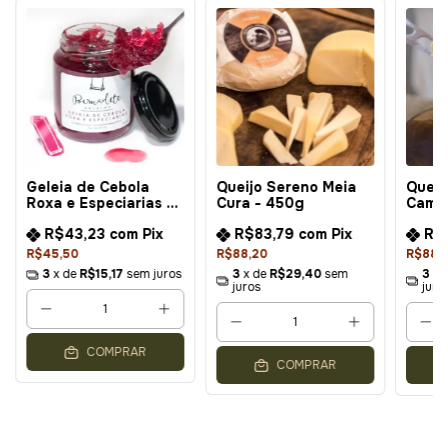
Geleia de Cebola
Queijo Sereno Meia
Queij
Roxa e Especiarias -
Cura - 450g
Came
240g
R$43,23
com
Pix
R$83,79
com
Pix
R$
R$45,50
R$88,20
R$88,
3
x de
R$15,17
sem juros
3
x de
R$29,40
sem
3
x 
juros
juro
COMPRAR
COMPRAR