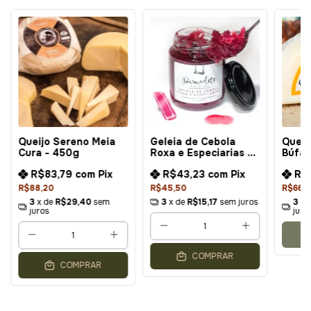
Queijo Sereno Meia
Geleia de Cebola
Queij
Cura - 450g
Roxa e Especiarias -
Búfal
240g
R$83,79
com
Pix
R$43,23
com
Pix
R$
R$88,20
R$45,50
R$66,
3
x de
R$29,40
sem
3
x de
R$15,17
sem juros
3
x 
juros
juro
COMPRAR
COMPRAR