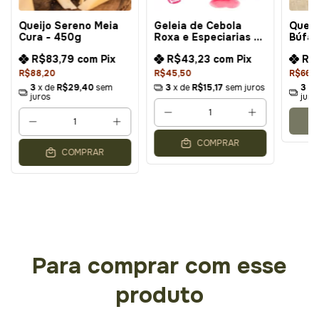
Queijo Sereno Meia
Geleia de Cebola
Queij
Cura - 450g
Roxa e Especiarias -
Búfal
240g
R$83,79
com
Pix
R$43,23
com
Pix
R$
R$88,20
R$45,50
R$66,
3
x de
R$29,40
sem
3
x de
R$15,17
sem juros
3
x 
juros
juro
COMPRAR
COMPRAR
Para comprar com esse
produto